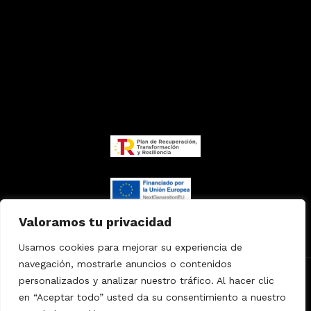
Valoramos tu privacidad
Usamos cookies para mejorar su experiencia de
navegación, mostrarle anuncios o contenidos
personalizados y analizar nuestro tráfico. Al hacer clic
Copyright
© 2024
MKVET
Agencia
especializada
en “Aceptar todo” usted da su consentimiento a nuestro