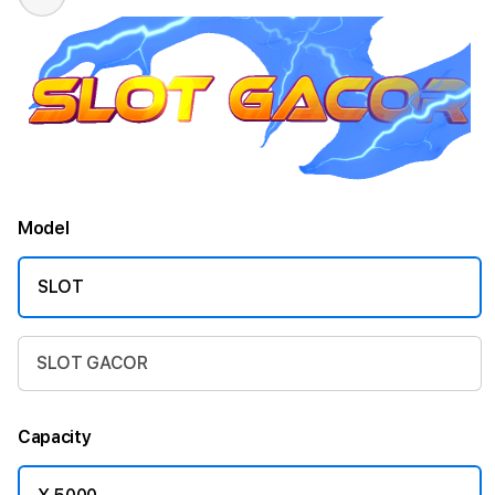
Model
SLOT
SLOT GACOR
Capacity