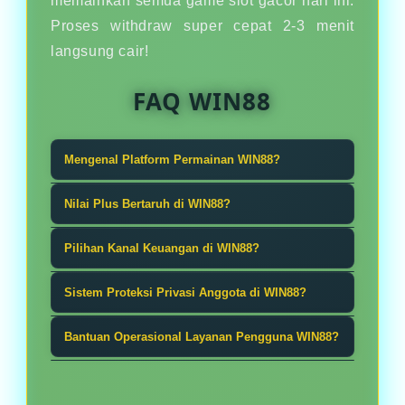
memainkan semua game slot gacor hari ini.
Proses withdraw super cepat 2-3 menit
langsung cair!
FAQ WIN88
Mengenal Platform Permainan WIN88?
WIN88 adalah situs hiburan slot
Nilai Plus Bertaruh di WIN88?
digital tepercaya yang menyajikan
Keunggulan utama WIN88 ada pada
fasilitas pemantauan data RTP secara
Pilihan Kanal Keuangan di WIN88?
sajian persentase bocoran game
langsung, performa server yang
WIN88 menyediakan sistem
secara transparan, keandalan
Sistem Proteksi Privasi Anggota di WIN88?
sangat stabil, serta beragam
pembayaran yang sangat adaptif.
jaringan tanpa kemacetan, variasi
program hadiah seperti penawaran
Dijamin sangat aman. WIN88
Pengguna dapat memilih metode
Bantuan Operasional Layanan Pengguna WIN88?
promo yang melimpah, hingga
deposit perdana, proteksi kekalahan,
memiliki sertifikasi operasional yang
transfer bank lokal utama, dompet
kemudahan pemrosesan penarikan
dan komisi harian. Mengusung
Tentu saja, WIN88 mengoperasikan
valid dan mengadopsi teknologi
digital, pembayaran via QRIS instan,
dana secara kilat. Semua fitur ini
pustaka gim lengkap dari developer
tim pusat bantuan responsif yang
enkripsi mutakhir untuk