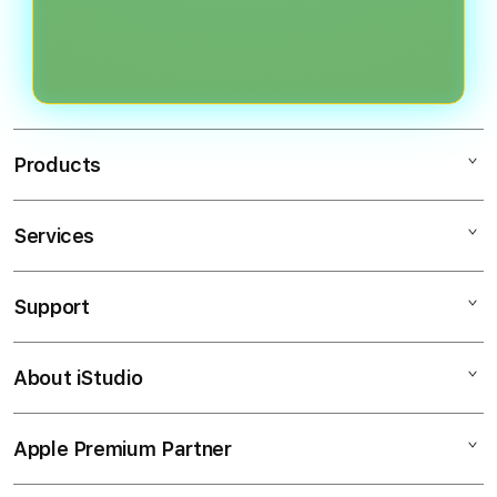
hingga pengisian saldo telepon
disiapkan untuk memberikan tingkat
terkemuka, pendaftaran akun dan isi
selalu aktif 24 jam sehari. Layanan ini
memproteksi data akun serta
tanpa potongan biaya.
kenyamanan tinggi dan
ulang saldo di WIN88 sangat fleksibel
siap mendampingi proses transaksi
seluruh riwayat keuangan para
memaksimalkan potensi hasil Anda.
lewat banyak jalur pembayaran.
Anda serta memberikan solusi atas
pemain!.
kendala teknis kapan pun
dibutuhkan!
Products
Services
WIN88
SLOT
Support
AppleCare+
SLOT GACOR
Corporate
SITUS SLOT
About iStudio
My Account
SLOT GACOR
LINK SLOT GACOR
Collection & Delivery
Elush Service Provider
SITUS SLOT GACOR
Apple Premium Partner
About Us
Returns & Exchanges
Financing Options
SLOT GACOR HARI INI
Find an iStudio near you