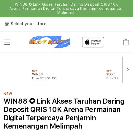
WIN88 ✪ Link Akses Taruhan Daring Deposit QRIS 10K
Arena Permainan Digital Terpercaya Penjamin Kemenangan
Melimpah
Select your store
Cart
NEW
NEW
WIN88
SLOT
From $111.00 USD
From $222.00 USD
NEW
WIN88 ✪ Link Akses Taruhan Daring
Deposit QRIS 10K Arena Permainan
Digital Terpercaya Penjamin
Kemenangan Melimpah