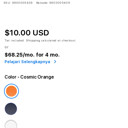
SKU:
9600005409
Barcode:
9600005409
$10.00 USD
Tax included.
Shipping
calculated at checkout.
or
$68.25
/mo. for 4 mo.
Pelajari Selengkapnya
Color
- Cosmic Orange