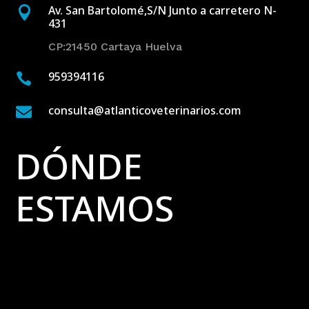
Av. San Bartolomé,S/N Junto a carretero N-

431
CP:21450 Cartaya Huelva
959394116

consulta@atlanticoveterinarios.com

DÓNDE
ESTAMOS